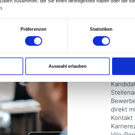
 Daten zusammen, die Sie ihnen bereitgestellt haben oder die s
n.
Präferenzen
Statistiken
Info
Auswahl erlauben
Vilo-Per
Kandida
Stellen
Bewerbe
direkt m
Kontakt 
Karriere
Vilo-Per