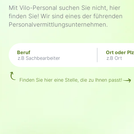
Mit Vilo-Personal suchen Sie nicht, hier
finden Sie! Wir sind eines der führenden
Personalvermittlungsunternehmen.
Bitte geben Sie die Stellenbezeichnung un
Klicken Sie auf diese Schaltfläche, um na
Beruf
Ort oder Plz
Bitte geben Sie die Stellenbezeichnung ein
Bitte geben 
Finden Sie hier eine Stelle, die zu Ihnen passt!