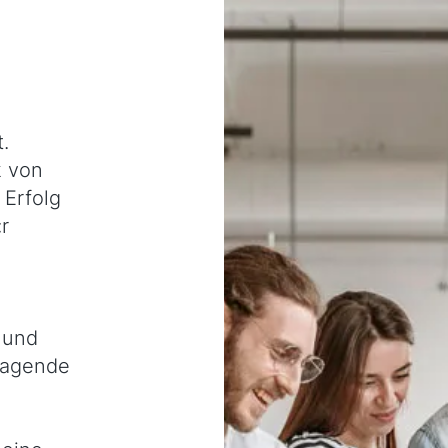
.
k von
 Erfolg
r
 und
ragende