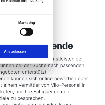
ie im Rahmen Ihrer Nutzung
Marketing
s für Bewerbende
Alle zulassen
sonal ist ein Personaldienstleister, der
t:innen bei der Suche nach passenden
angeboten
unterstützt.
nde können sich online bewerben oder
it einem Vermittler von Vilo-Personal in
treten, um ihre Fähigkeiten und
ziele zu besprechen.
sonal bietet eine individuelle und