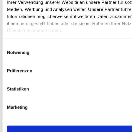
Ihrer Verwendung unserer Website an unsere Partner für soz
Medien, Werbung und Analysen weiter. Unsere Partner führe
Informationen möglicherweise mit weiteren Daten zusammen,
Deutschlandweite Vernetzung
ihnen bereitgestellt haben oder die sie im Rahmen Ihrer Nut
Dienste gesammelt haben.
Vilo hat ein
breites Netzwerk
an
Unternehmen in ganz Deutschland, was die
Chancen erhöht, eine
passende Stelle
zu
Einwilligungsauswahl
Notwendig
finden.
Präferenzen
/
Standorte
Statistiken
Marketing
Vielfältige Jobangebote