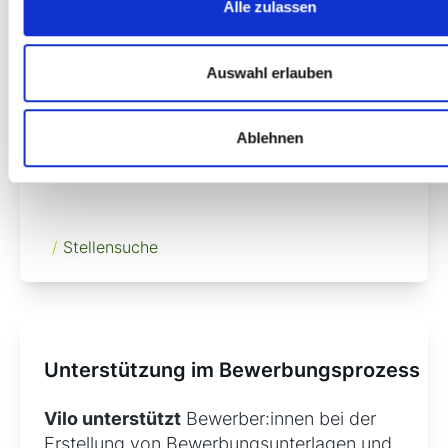
Durch die Zusammenarbeit mit
Alle zulassen
verschiedenen Branchen
bietet Vilo eine
Vielzahl von
Jobmöglichkeiten
in den
Auswahl erlauben
Bereichen Produktion, Technik, Verwaltung
und kaufmännische Berufe, Logistik,
Oberflächenbearbeitung sowie Entwicklung
Ablehnen
und Luftfahrttechnik.
/
Stellensuche
Unterstützung im Bewerbungsprozess
Vilo unterstützt
Bewerber:innen bei der
Erstellung von Bewerbungsunterlagen und