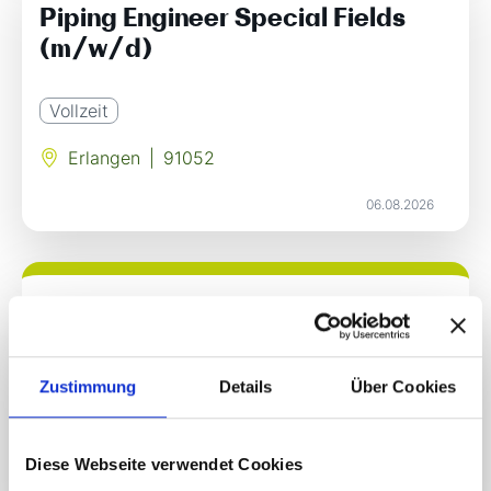
Piping Engineer Special Fields
(m/w/d)
Vollzeit
Erlangen
|
91052
06.08.2026
Technischer Zeichner (m/w/d)
Vollzeit
Zustimmung
Details
Über Cookies
Berlin
|
10553
Diese Webseite verwendet Cookies
06.08.2026