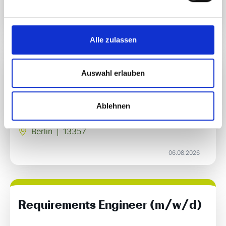
06.08.2026
Alle zulassen
Kaufmann Spedition & Logistik
Auswahl erlauben
(m/w/d)
Ablehnen
Vollzeit
Berlin
|
13357
06.08.2026
Requirements Engineer (m/w/d)