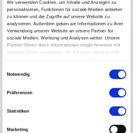
Wir verwenden Cookies, um Inhalte und Anzeigen zu
personalisieren, Funktionen für soziale Medien anbieten
zu können und die Zugriffe auf unsere Website zu
analysieren. Außerdem geben wir Informationen zu Ihrer
Electrical Engineer (m/w/d)
Verwendung unserer Website an unsere Partner für
soziale Medien, Werbung und Analysen weiter. Unsere
Vollzeit
Partner führen diese Informationen möglicherweise mit
weiteren Daten zusammen, die Sie ihnen bereitgestellt
Erlangen
|
91052
haben oder die sie im Rahmen Ihrer Nutzung der Dienste
gesammelt haben.
Einwilligungsauswahl
06.08.2026
Notwendig
Präferenzen
Mechaniker (m/w/d)
Statistiken
Vollzeit
Isny im Allgäu
|
88316
Marketing