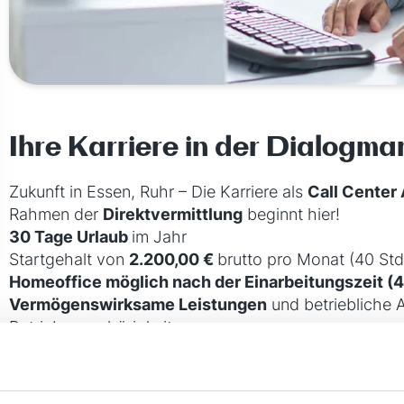
Ihre Karriere in der Dialogm
Zukunft in Essen, Ruhr – Die Karriere als
Call Center
Rahmen der
Direktvermittlung
beginnt hier!
30 Tage Urlaub
im Jahr
Startgehalt von
2.200,00 €
brutto pro Monat (40 St
Homeoffice möglich nach der Einarbeitungszeit (
Vermögenswirksame Leistungen
und betriebliche 
Betriebszugehörigkeit
Aufstiegs- und Weiterbildungsmöglichkeiten
Intensive und strukturierte Einarbeitung
Sehr gute Anbindung an den ÖPNV sowie kostenlose P