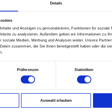
Details
Hauseigene Trainingsabteilung
Cookies
Ihre Aufgaben...
nhalte und Anzeigen zu personalisieren, Funktionen für soziale
Website zu analysieren. Außerdem geben wir Informationen zu I
Als
Call Center Agent (m/w/d) im Outbound
überne
r soziale Medien, Werbung und Analysen weiter. Unsere Partner
Gewinnung von namenhaften Veranstaltungen:
 Daten zusammen, die Sie ihnen bereitgestellt haben oder die s
Telefonische Kundenbetreuung sowie Kundenberatu
n.
Sie sind Ansprechpartner:in bei Rückfragen
Internetrecherche
Präferenzen
Statistiken
Ihre Qualifikation...
Berufsqualifikation im kaufmännischen Bereich
is
Büromanagement (m/w/d), Kauffrau für Dialogmarket
Auswahl erlauben
Sehr gute
Deutsc
h- und Englischkenntnise sind er