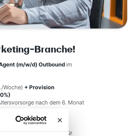
arketing-Branche!
 Agent (m/w/d) Outbound
im
d./Woche)
+ Provision
40%)
Altersvorsorge nach dem 6. Monat
arkplätze direkt vor der Tür