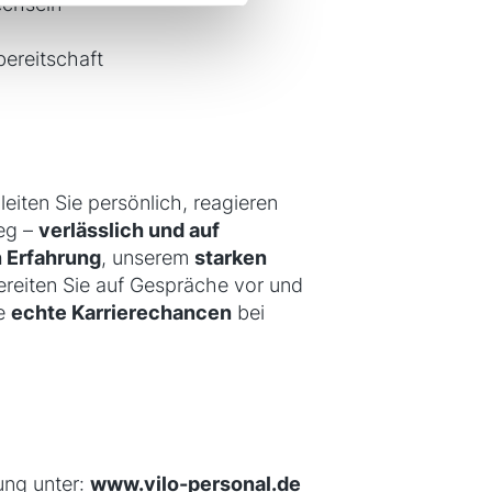
echseln
ereitschaft
leiten Sie persönlich, reagieren
Weg –
verlässlich und auf
n Erfahrung
, unserem
starken
bereiten Sie auf Gespräche vor und
ie
echte Karrierechancen
bei
bung unter:
www.vilo-personal.de