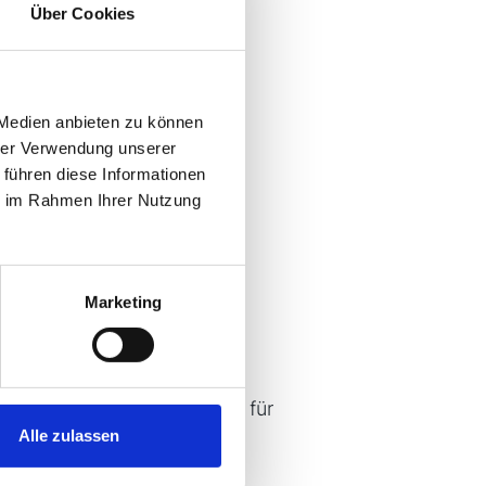
Über Cookies
 Medien anbieten zu können
hrer Verwendung unserer
hmen Sie die telefonische
 führen diese Informationen
ie im Rahmen Ihrer Nutzung
ng
Marketing
t wünschenswert
(Kauffrau für
ing (m/w/d))
Alle zulassen
forderlich