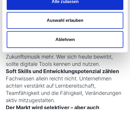
Alle zulassen
Unternehmen verzichten auf das klassische
Anschreiben. Der tabellarische Lebenslauf rückt
in den Fokus – individuell, klar strukturiert und auf
Auswahl erlauben
die
jeweilige Stelle
zugeschnitten.
Digitale Bewerbungsprozesse nehmen Fahrt
Ablehnen
auf
One-Click-Bewerbungen, Video-Interviews
und KI-gestützte Vorauswahl sind keine
Zukunftsmusik mehr. Wer sich heute bewirbt,
sollte digitale Tools kennen und nutzen.
Soft Skills und Entwicklungspotenzial zählen
Fachwissen allein reicht nicht. Unternehmen
achten verstärkt auf Lernbereitschaft,
Teamfähigkeit und die Fähigkeit, Veränderungen
aktiv mitzugestalten.
Der Markt wird selektiver – aber auch
chancenreich
Gerade in Zeiten wirtschaftlicher
Unsicherheit sind Bewerber gefragt, die
mitdenken, mitgestalten und mitwachsen wollen.