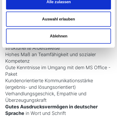
Alle zulassen
Einschlägige Erfahrung
als Sachbearbeiter
(m/w/d), Kundenbetreuer (m/w/d) oder Call
Auswahl erlauben
Center Agent (m/w/d)
wünschenswert, aber
nicht Bedingung
Kaufmännisches Verständnis
Ablehnen
Gewissenhafte, engagierte, effiziente und
strukturierte Arbeitsweise
Hohes Maß an Teamfähigkeit und sozialer
Kompetenz
Gute Kenntnisse im Umgang mit dem MS Office -
Paket
Kundenorientierte Kommunikationsstärke
(ergebnis- und lösungsorientiert)
Verhandlungsgeschick, Empathie und
Überzeugungskraft
Gutes Ausdrucksvermögen in deutscher
Sprache
in Wort und Schrift