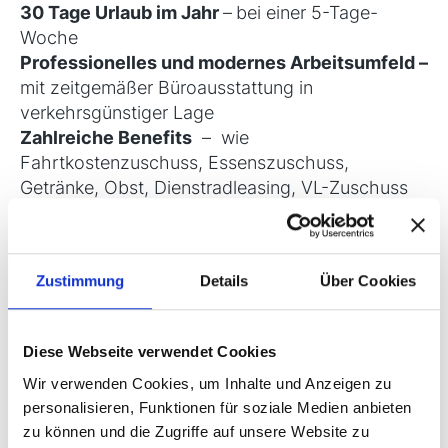
30 Tage Urlaub im Jahr
–
bei einer 5-Tage-
Woche
Professionelles und modernes Arbeitsumfeld
–
mit zeitgemäßer Büroausstattung
in
verkehrsgünstiger Lage
Zahlreiche Benefits
–
wie
Fahrtkostenzuschuss, Essenszuschuss,
Getränke, Obst, Dienstradleasing, VL-Zuschuss
Dynamisches Team
–
und ein
partnerschaftliches Miteinander
Zustimmung
Details
Über Cookies
Ihre Aufgaben...
Diese Webseite verwendet Cookies
Als
Kreditsachbearbeiter (m/w/d) für
Darlehenskonten
klären Sie
Wir verwenden Cookies, um Inhalte und Anzeigen zu
telefonisch
Sachverhalte rund um
personalisieren, Funktionen für soziale Medien anbieten
zu können und die Zugriffe auf unsere Website zu
Darlehenskonten und gestellte Sicherheiten mit