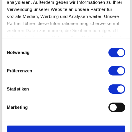
analysieren. Außerdem geben wir Informationen zu Ihrer
Kund:innen, Vertriebspartner:nnen und
Verwendung unserer Website an unsere Partner für
Notar:innen:
soziale Medien, Werbung und Analysen weiter. Unsere
Bearbeitung der Rückzahlung dinglich
Partner führen diese Informationen möglicherweise mit
gesicherter Darlehen (inklusive Erstellung von
weiteren Daten zusammen, die Sie ihnen bereitgestellt
Urkunden, Forderungsabrechnungen und
haben oder die sie im Rahmen Ihrer Nutzung der Dienste
Treuhandaufträgen)
gesammelt haben.
Einwilligungsauswahl
Vornahme von Tilgungsänderungen,
Notwendig
Sondertilgungen und Schuldnerwechseln
(inklusive Bearbeitung und Klärung von
Erbfolgen)
Präferenzen
Durchführung des Austausches von dinglich
gesicherten Pfandobjekten und/oder sonstiger
Statistiken
Sicherheiten
Posteingangsbearbeitung und selbstständige
Terminüberwachung
Marketing
Ihre Qualifikationen...