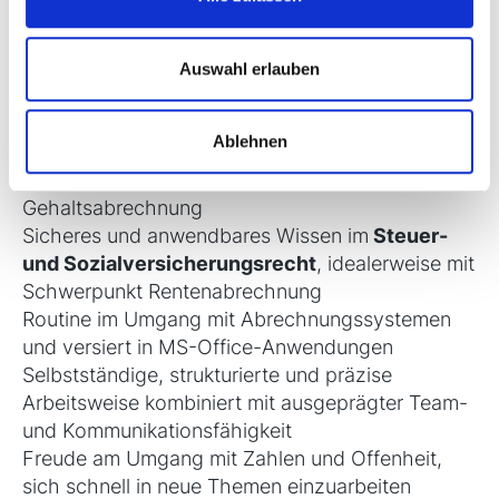
Kaufmännische Berufsqualifikation
(z. B.
Personaldienstleistungskauffrau (m/w/d),
Kaufmann für Büromanagement (m/w/d),
Auswahl erlauben
Sozialversicherungskauffrau (m/w/d))
oder
abgeschlossenes Studium
(z. B. im
Ablehnen
Personalwesen oder Finanzwesen)
Einschlägige Erfahrung
in der Lohn- und
Gehaltsabrechnung
Sicheres und anwendbares Wissen im
Steuer-
und Sozialversicherungsrecht
, idealerweise mit
Schwerpunkt Rentenabrechnung
Routine im Umgang mit Abrechnungssystemen
und versiert in MS-Office-Anwendungen
Selbstständige, strukturierte und präzise
Arbeitsweise kombiniert mit ausgeprägter Team-
und Kommunikationsfähigkeit
Freude am Umgang mit Zahlen und Offenheit,
sich schnell in neue Themen einzuarbeiten