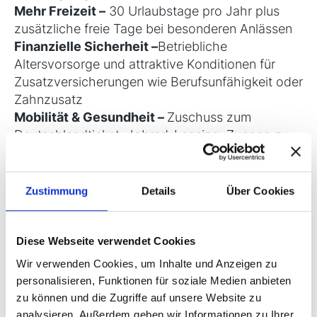
Mehr Freizeit
–
30 Urlaubstage pro Jahr plus
zusätzliche freie Tage bei besonderen Anlässen
Finanzielle Sicherheit
–
Betriebliche
Altersvorsorge und attraktive Konditionen für
Zusatzversicherungen wie Berufsunfähigkeit oder
Zahnzusatz
Mobilität & Gesundheit
–
Zuschuss zum
Deutschlandticket, Jobrad-Leasing, Zugang zu
Fitness- und Gesundheitsangeboten sowie
weiteren exklusiven Vergünstigungen
Zustimmung
Details
Über Cookies
Ihre Aufgaben...
Diese Webseite verwendet Cookies
Als
Sachbearbeiter (m/w/d)
Wir verwenden Cookies, um Inhalte und Anzeigen zu
Rentenabrechnung
übernehmen Sie die
personalisieren, Funktionen für soziale Medien anbieten
eigenständige Verantwortung für die
zu können und die Zugriffe auf unsere Website zu
Rentenabrechnung unter Einsatz des Programms
analysieren. Außerdem geben wir Informationen zu Ihrer